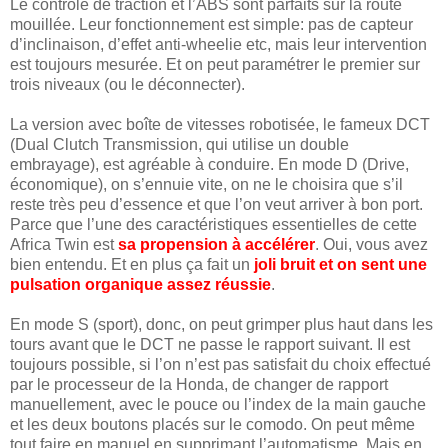
Le contrôle de traction et l’ABS sont parfaits sur la route
mouillée. Leur fonctionnement est simple: pas de capteur
d’inclinaison, d’effet anti-wheelie etc, mais leur intervention
est toujours mesurée. Et on peut paramétrer le premier sur
trois niveaux (ou le déconnecter).
La version avec boîte de vitesses robotisée, le fameux DCT
(Dual Clutch Transmission, qui utilise un double
embrayage), est agréable à conduire. En mode D (Drive,
économique), on s’ennuie vite, on ne le choisira que s’il
reste très peu d’essence et que l’on veut arriver à bon port.
Parce que l’une des caractéristiques essentielles de cette
Africa Twin est
sa propension à accélérer
. Oui, vous avez
bien entendu. Et en plus ça fait un
joli bruit et on sent une
pulsation organique assez réussie
.
En mode S (sport), donc, on peut grimper plus haut dans les
tours avant que le DCT ne passe le rapport suivant. Il est
toujours possible, si l’on n’est pas satisfait du choix effectué
par le processeur de la Honda, de changer de rapport
manuellement, avec le pouce ou l’index de la main gauche
et les deux boutons placés sur le comodo. On peut même
tout faire en manuel en supprimant l’automatisme. Mais en